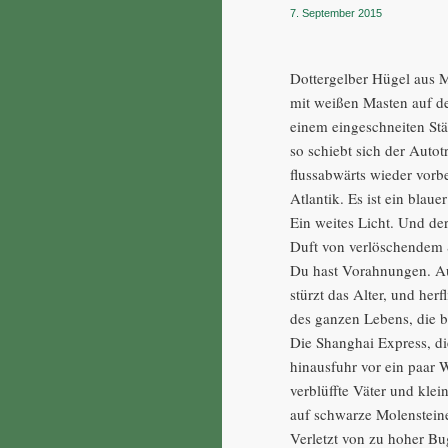
7. September 2015
Dottergelber Hügel aus M
mit weißen Masten auf de
einem eingeschneiten St
so schiebt sich der Autot
flussabwärts wieder vorb
Atlantik. Es ist ein blaue
Ein weites Licht. Und de
Duft von verlöschendem
Du hast Vorahnungen. Au
stürzt das Alter, und herf
des ganzen Lebens, die b
Die Shanghai Express, die
hinausfuhr vor ein paar
verblüffte Väter und klei
auf schwarze Molenstein
Verletzt von zu hoher Bu