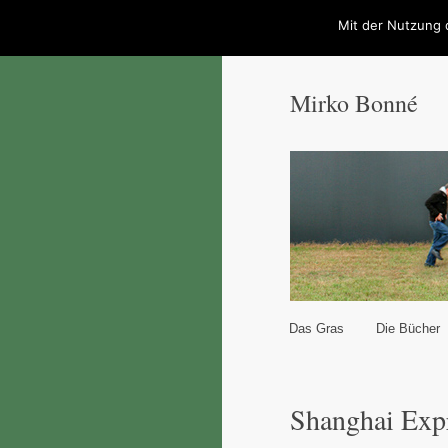
Mit der Nutzung 
Mirko Bonné
Hauptmenü
Das Gras
Die Bücher
Zum Inhalt wechseln
Zum sekundären Inhal
Shanghai Exp