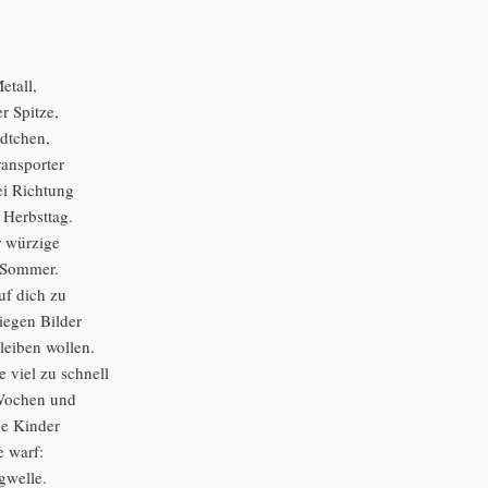
etall,
r Spitze,
ädtchen,
ransporter
ei Richtung
r Herbsttag.
r würzige
 Sommer.
f dich zu
liegen Bilder
leiben wollen.
 viel zu schnell
 Wochen und
ne Kinder
e warf:
gwelle.