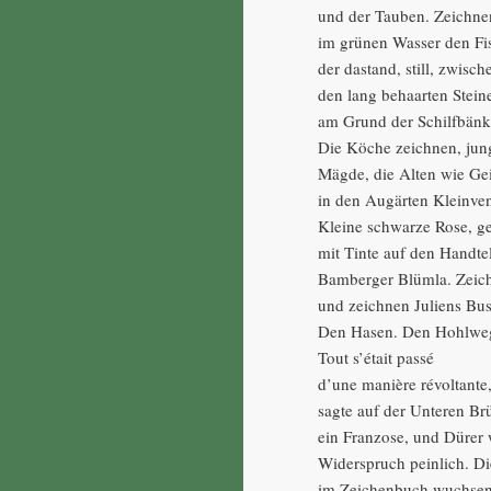
und der Tauben. Zeichne
im grünen Wasser den Fi
der dastand, still, zwisch
den lang behaarten Stein
am Grund der Schilfbänk
Die Köche zeichnen, jun
Mägde, die Alten wie Gei
in den Augärten Kleinve
Kleine schwarze Rose, g
mit Tinte auf den Handtel
Bamberger Blümla. Zeich
und zeichnen Juliens Bu
Den Hasen. Den Hohlwe
Tout s’était passé
d’une manière révoltante
sagte auf der Unteren Br
ein Franzose, und Dürer 
Widerspruch peinlich. D
im Zeichenbuch wuchsen