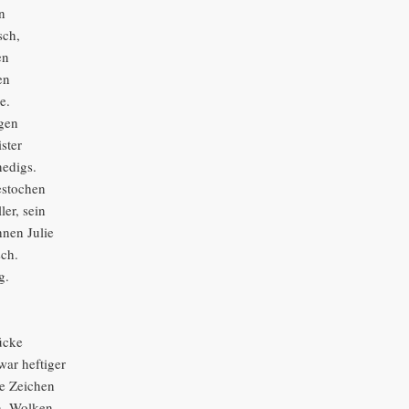
n
sch,
en
en
e.
gen
ster
nedigs.
estochen
ler, sein
nen Julie
sch.
g.
,
ücke
war heftiger
ie Zeichen
. Wolken-