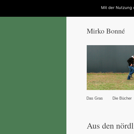
Mit der Nutzung 
Mirko Bonné
Hauptmenü
Das Gras
Die Bücher
Zum Inhalt wechseln
Zum sekundären Inhal
Aus den nördl