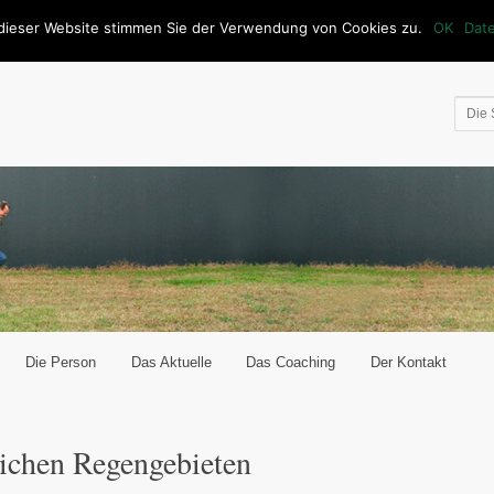
dieser Website stimmen Sie der Verwendung von Cookies zu.
OK
Dat
Die Person
Das Aktuelle
Das Coaching
Der Kontakt
t wechseln
ichen Regengebieten