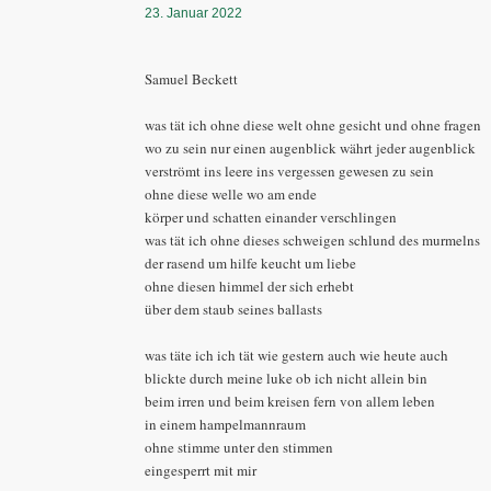
23. Januar 2022
Samuel Beckett
was tät ich ohne diese welt ohne gesicht und ohne fragen
wo zu sein nur einen augenblick währt jeder augenblick
verströmt ins leere ins vergessen gewesen zu sein
ohne diese welle wo am ende
körper und schatten einander verschlingen
was tät ich ohne dieses schweigen schlund des murmelns
der rasend um hilfe keucht um liebe
ohne diesen himmel der sich erhebt
über dem staub seines ballasts
was täte ich ich tät wie gestern auch wie heute auch
blickte durch meine luke ob ich nicht allein bin
beim irren und beim kreisen fern von allem leben
in einem hampelmannraum
ohne stimme unter den stimmen
eingesperrt mit mir