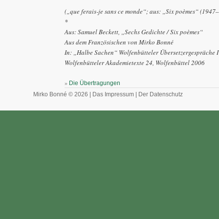
(„que ferais-je sans ce monde“; aus: „Six poèmes“ (1947
*
Aus: Samuel Beckett, „Sechs Gedichte / Six poèmes“
Aus dem Französischen von Mirko Bonné
In: „Halbe Sachen“ Wolfenbütteler Übersetzergespräche 
Wolfenbütteler Akademietexte 24, Wolfenbüttel 2006
»
Die Übertragungen
Mirko Bonné © 2026 |
Das Impressum
|
Der Datenschutz