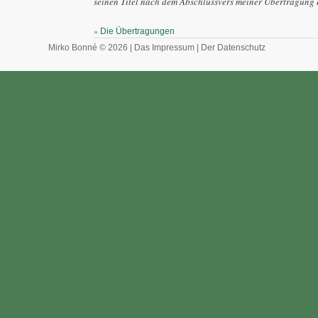
seinen Titel nach dem Abschlussvers meiner Übertragung e
»
Die Übertragungen
Mirko Bonné © 2026 |
Das Impressum
|
Der Datenschutz