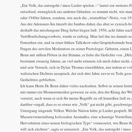
„Ein Volk, das untergeht / muss Lieder spielen –“ lautet ein weiteres 
entschied, wenngleich aus anderen Gründen; es stammt nicht, wie ma
oder 1940er Jahren, sondern, wie auch die „winterblau“-Notiz, von 19
Aus der Adenauer-Ära tänzelt der Jambus daher, das aber so zynisch-br
deshalb das misslungene Ding lieber liegen ließ. 1956, acht Jahre na
Veröffentlichungsverbots, wurde er siebzig. Man lud ihn ins damals no
Fernsehen ein, und in einer frühen Talkshow oder Gesprächsrunde bea
Fragen des servilen Moderators zu seiner Poetologie. Gebeten, einen 
Benn mit süßem Flöten in der Stimme, er liebe die Gedichte von „Dül
bestimmt zwanzig Jahren, an viel mehr erinnere ich mich daher nicht
und sein Versuch, sich in Dylan Thomas einzufühlen, nur indem er vol
walisischen Dichters aussprach, der sich drei Jahre zuvor zu Tode gesof
Gedächtnis geblieben.
Ich kann Herrn Dr. Benn daher vieles nachsehen. Selbst in seinen hint
mir immer ein Momentmusiker gewesen zu sein, den der Klang der Wö
versetzt, auch wenn er sich für meine Begriffe zu oft hinreißen ließ z
darüber vergaß, dass es so etwas wie „Volk“ gar nicht gibt, geschweig
Untergang singende Völker. Welche Nation hätte je Lieder gespielt. Mö
Massenveranstaltung kolossalen Ausmaßes, eine schaurige Vorstellung
Hervortreten eines neuen biologischen Typs“ voraussetzt, wie Benn ih
will sich züchten“, sagte er seinerzeit. „Ein Volk, das untergeht / mus