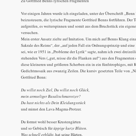
Zu Gottfried Benns lyrischen Fragmenten
Vor einigen Jahren wurde ich eingeladen, unter der Überschrift „Benn
beizusteuern, die lyrische Fragmente Gottfried Benns fortführen. Der 
aufgreifen, es weiterspinnen und somit aus dem Bruchstück ein eigene
versuchen.
Mein erster Ansatz zielte auf Imitation. Um mich auf Benns Klang ein
Sakrale des Reims“, der „auf jeden Fall ein Ordnungsprinzip und eine
sei, wie er 1951 in „Probleme der Lyrik“ sagte, nahm ich zwei dreizei
stehenden Vers („gut, reisse dir die Flanken auf“) aus den Fragmenten
diese kleineren und größeren Scherben ein in ein fünfstrophiges, mit
Gedichtmosaik aus zwanzig Zeilen. Die kursiv gesetzten Teile von 
Gottfried Benn:
Du willst noch Ziel, Du willst noch Glück,
mein armseliger Basaltschmarotzer?
Du hast nichts als Dein Kleidungsstück
und mimst den Lava-Magma-Protzer.
Du formst wohl besser Krustengärten
und so Gebüsch für
üppige kurze Blüten.
Was schnell erblüht
, hat seine Härten,