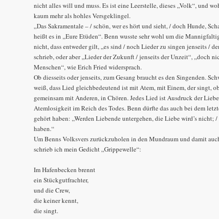
nicht alles will und muss. Es ist eine Leerstelle, dieses „Volk“, und w
kaum mehr als hohles Versgeklingel.
„Das Sakramentale – / schön, wer es hört und sieht, / doch Hunde, Scha
heißt es in „Eure Etüden“. Benn wusste sehr wohl um die Mannigfaltig
nicht, dass entweder gilt, „es sind / noch Lieder zu singen jenseits / 
schrieb, oder aber „Lieder der Zukunft / jenseits der Unzeit“, „doch nic
Menschen“, wie Erich Fried widersprach.
Ob diesseits oder jenseits, zum Gesang braucht es den Singenden. Schw
weiß, dass Lied gleichbedeutend ist mit Atem, mit Einem, der singt, ob 
gemeinsam mit Anderen, in Chören. Jedes Lied ist Ausdruck der Lieb
Atemlosigkeit im Reich des Todes. Benn dürfte das auch bei dem let
gehört haben: „Werden Liebende untergehen, die Liebe wird’s nicht; /
haben.“
Um Benns Volksvers zurückzuholen in den Mundraum und damit auch
schrieb ich mein Gedicht „Grippewelle“:
Im Hafenbecken brennt
ein Stückgutfrachter,
und die Crew,
die keiner kennt,
die singt.