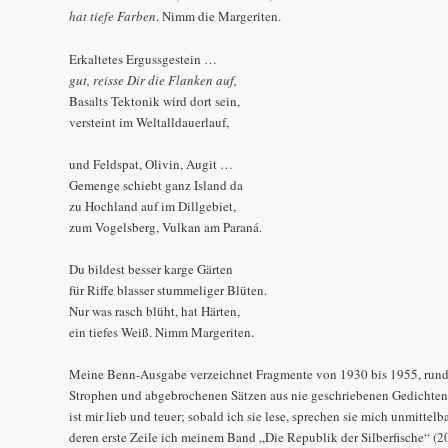
hat tiefe Farben
. Nimm die Margeriten.
Erkaltetes Ergussgestein …
gut, reisse Dir die Flanken auf,
Basalts Tektonik wird dort sein,
versteint im Weltalldauerlauf,
und Feldspat, Olivin, Augit …
Gemenge schiebt ganz Island da
zu Hochland auf im Dillgebiet,
zum Vogelsberg, Vulkan am Paraná.
Du bildest besser karge Gärten
für Riffe blasser stummeliger Blüten.
Nur was rasch blüht, hat Härten,
ein tiefes Weiß. Nimm Margeriten.
Meine Benn-Ausgabe verzeichnet Fragmente von 1930 bis 1955, rund 
Strophen und abgebrochenen Sätzen aus nie geschriebenen Gedichten
ist mir lieb und teuer; sobald ich sie lese, sprechen sie mich unmittel
deren erste Zeile ich meinem Band „Die Republik der Silberfische“ (2