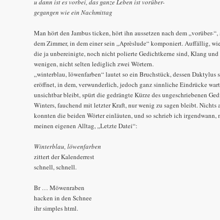
u dann ist es vorbei, das ganze Leben ist vorüber-
gegangen wie ein Nachmittag
Man hört den Jambus ticken, hört ihn aussetzen nach dem „vorüber-“, 
dem Zimmer, in dem einer sein „Aprèslude“ komponiert. Auffällig, w
die ja unbereinigte, noch nicht polierte Gedichtkerne sind, Klang und 
wenigen, nicht selten lediglich zwei Wörtern.
„winterblau, löwenfarben“ lautet so ein Bruchstück, dessen Daktylus 
eröffnet, in dem, verwunderlich, jedoch ganz sinnliche Eindrücke wa
unsichtbar bleibt, spürt die gedrängte Kürze des ungeschriebenen Ged
Winters, fauchend mit letzter Kraft, nur wenig zu sagen bleibt. Nichts
konnten die beiden Wörter einläuten, und so schrieb ich irgendwann,
meinen eigenen Alltag, „Letzte Datei“:
Winterblau, löwenfarben
zittert der Kalenderrest
schnell, schnell.
Br … Möwenraben
hacken in den Schnee
ihr simples html.