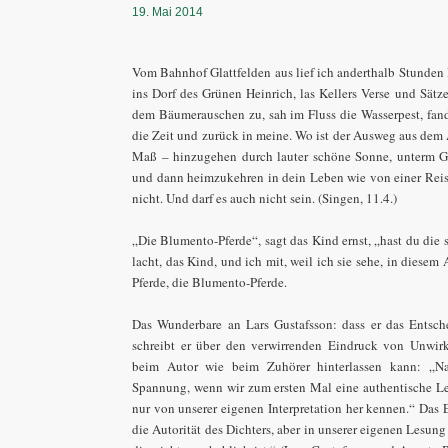
19. Mai 2014
Vom Bahnhof Glattfelden aus lief ich anderthalb Stunden l
ins Dorf des Grünen Heinrich, las Kellers Verse und Sätz
dem Bäumerauschen zu, sah im Fluss die Wasserpest, fand 
die Zeit und zurück in meine. Wo ist der Ausweg aus dem 
Maß – hinzugehen durch lauter schöne Sonne, unterm Grü
und dann heimzukehren in dein Leben wie von einer Reise 
nicht. Und darf es auch nicht sein. (Singen, 11.4.)
„Die Blumento-Pferde“, sagt das Kind ernst, „hast du die
lacht, das Kind, und ich mit, weil ich sie sehe, in diesem 
Pferde, die Blumento-Pferde.
Das Wunderbare an Lars Gustafsson: dass er das Entsc
schreibt er über den verwirrenden Eindruck von Unwir
beim Autor wie beim Zuhörer hinterlassen kann: „Natü
Spannung, wenn wir zum ersten Mal eine authentische Le
nur von unserer eigenen Interpretation her kennen.“ Das 
die Autorität des Dichters, aber in unserer eigenen Lesung 