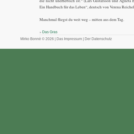
die nicht unerheblich ist.“ (Lars Gustafsson und Agneta 
Ein Handbuch für das Leben“, deutsch von Verena Reichel
Manchmal fliegst du weit weg – mitten aus dem Tag.
»
Das Gras
Mirko Bonné © 2026 |
Das Impressum
|
Der Datenschutz