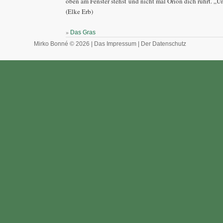
oben am Fenster stehst und nicht mal Orion dich rührt. „U
(Elke Erb)
»
Das Gras
Mirko Bonné © 2026 |
Das Impressum
|
Der Datenschutz