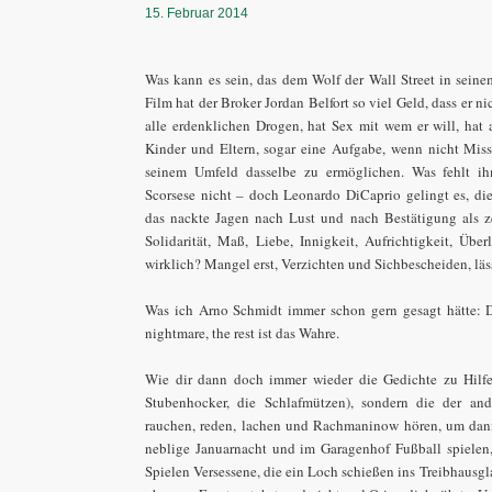
15. Februar 2014
Was kann es sein, das dem Wolf der Wall Street in seine
Film hat der Broker Jordan Belfort so viel Geld, dass er n
alle erdenklichen Drogen, hat Sex mit wem er will, hat 
Kinder und Eltern, sogar eine Aufgabe, wenn nicht Mis
seinem Umfeld dasselbe zu ermöglichen. Was fehlt ih
Scorsese nicht – doch Leonardo DiCaprio gelingt es, die 
das nackte Jagen nach Lust und nach Bestätigung als 
Solidarität, Maß, Liebe, Innigkeit, Aufrichtigkeit, Über
wirklich? Mangel erst, Verzichten und Sichbescheiden, läss
Was ich Arno Schmidt immer schon gern gesagt hätte: D
nightmare, the rest ist das Wahre.
Wie dir dann doch immer wieder die Gedichte zu Hilfe
Stubenhocker, die Schlafmützen), sondern die der and
rauchen, reden, lachen und Rachmaninow hören, um dann
neblige Januarnacht und im Garagenhof Fußball spielen, 
Spielen Versessene, die ein Loch schießen ins Treibhausg