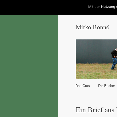
Mit der Nutzung 
Mirko Bonné
Hauptmenü
Das Gras
Die Bücher
Zum Inhalt wechseln
Zum sekundären Inhal
Ein Brief aus