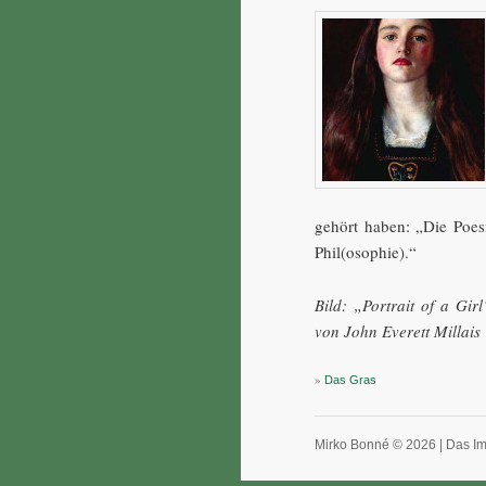
gehört haben: „Die Poesi
Phil(osophie).“
Bild: „Portrait of a Gi
von John Everett Millais
»
Das Gras
Mirko Bonné © 2026 |
Das I