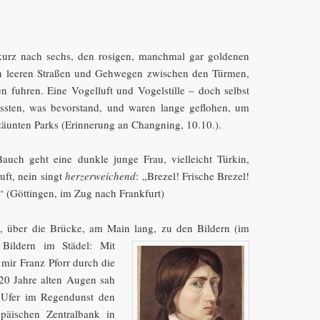
kurz nach sechs, den rosigen, manchmal gar goldenen
 leeren Straßen und Gehwegen zwischen den Türmen,
n fuhren. Eine Vogelluft und Vogelstille – doch selbst
sten, was bevorstand, und waren lange geflohen, um
äunten Parks (Erinnerung an Changning, 10.10.).
uch geht eine dunkle junge Frau, vielleicht Türkin,
ft, nein singt
herzerweichend
: „Brezel! Frische Brezel!
“ (Göttingen, im Zug nach Frankfurt)
, über die Brücke, am Main lang, zu den
Bildern (im
ildern im Städel: Mit
 mir Franz Pforr durch die
20 Jahre alten Augen sah
 Ufer im Regendunst den
päischen Zentralbank in