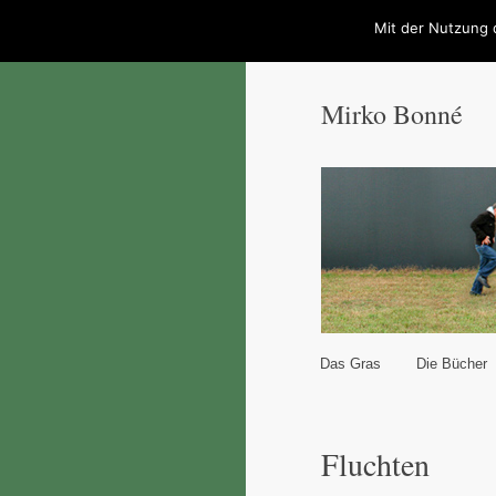
Mit der Nutzung 
Mirko Bonné
Hauptmenü
Das Gras
Die Bücher
Zum Inhalt wechseln
Zum sekundären Inhal
Fluchten