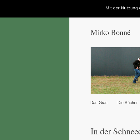
Mit der Nutzung 
Mirko Bonné
Hauptmenü
Das Gras
Die Bücher
Zum Inhalt wechseln
Zum sekundären Inhal
In der Schnee