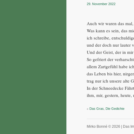
29. November 2022
Auch wir waren das mal, 
Was kann es sein, das m
ich schreibe, entschuldi
und der doch nur lauter 
Und der Geist, der in mi
So gefriert der verharsc
allem Zartgefühl habe ic
das Leben bis hier, nirg
trag nur ich unsere alte
In der Schneedecke Fähr
ihm, mir, gestern, heute
»
,
Das Gras
Die Gedichte
Mirko Bonné © 2026 |
Das I