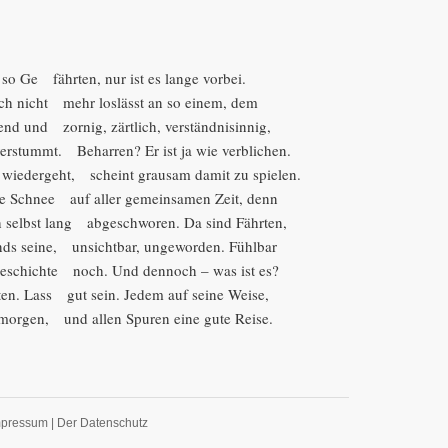
so Ge fährten, nur ist es lange vorbei.
ich nicht mehr loslässt an so einem, dem
gend und zornig, zärtlich, verständnisinnig,
verstummt. Beharren? Er ist ja wie verblichen.
r wiedergeht, scheint grausam damit zu spielen.
hte Schnee auf aller gemeinsamen Zeit, denn
h selbst lang abgeschworen. Da sind Fährten,
ends seine, unsichtbar, ungeworden. Fühlbar
 Geschichte noch. Und dennoch – was ist es?
ten. Lass gut sein. Jedem auf seine Weise,
, morgen, und allen Spuren eine gute Reise.
mpressum
|
Der Datenschutz