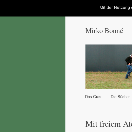
Mit der Nutzung 
Mirko Bonné
Hauptmenü
Das Gras
Die Bücher
Zum Inhalt wechseln
Zum sekundären Inhal
Mit freiem A