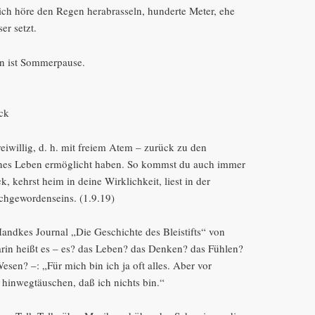
 ich höre den Regen herabrasseln, hunderte Meter, ehe
er setzt.
en ist Sommerpause.
ock
willig, d. h. mit freiem Atem – zurück zu den
genes Leben ermöglicht haben. So kommst du auch immer
k, kehrst heim in deine Wirklichkeit, liest in der
chgewordenseins. (1.9.19)
Handkes Journal „Die Geschichte des Bleistifts“ von
arin heißt es – es? das Leben? das Denken? das Fühlen?
sen? –: „Für mich bin ich ja oft alles. Aber vor
hinwegtäuschen, daß ich nichts bin.“