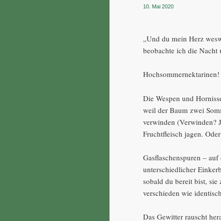
10. Mai 2020
„Und du mein Herz weswe
beobachte ich die Nacht 
Hochsommernektarinen!
Die Wespen und Hornissen
weil der Baum zwei Somme
verwinden (Verwinden? J
Fruchtfleisch jagen. Oder
Gasflaschenspuren – auf
unterschiedlicher Einker
sobald du bereit bist, si
verschieden wie identisc
Das Gewitter rauscht he