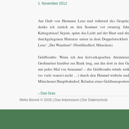
1. November 2012
Am Grab von Hermann Lenz und während des Gespräch
denke ich zurück an den Sommer vor zwanzig Jahre
Kattegatinsel Sejerø, spüre das Licht auf der Haut und d
durchgelegenen Matratze unten in dem Doppelstockbett
Lenz‘ „Der Wanderer“ (Nordfriedhof, München).
Geldbombe: Wenn ich den festverkapselten Aluminiu
Großmutter hinüber zur Bank trug, um ihn dort in den Gel
mir jedes Mal vor, buuumm! – die Geldbombe würde wirkl
(so viele waren’s nicht …) durch den Himmel wirbeln und
Münchener Hauptbahnhof, Beladen eines Geldtransporters,
»
Das Gras
Mirko Bonné © 2026 |
Das Impressum
|
Der Datenschutz