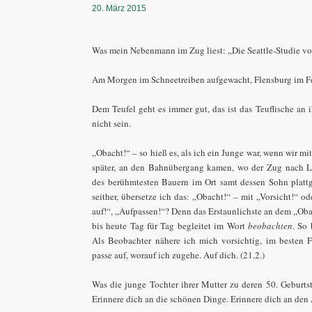
20. März 2015
Was mein Nebenmann im Zug liest: „Die Seattle-Studie v
Am Morgen im Schneetreiben aufgewacht, Flensburg im Fe
Dem Teufel geht es immer gut, das ist das Teuflische an 
nicht sein.
„Obacht!“ – so hieß es, als ich ein Junge war, wenn wir mit
später, an den Bahnübergang kamen, wo der Zug nach L
des berühmtesten Bauern im Ort samt dessen Sohn plattg
seither, übersetze ich das: „Obacht!“ – mit „Vorsicht!“ o
auf!“, „Aufpassen!“? Denn das Erstaunlichste an dem „Obac
bis heute Tag für Tag begleitet im Wort
beobachten
. So
Als Beobachter nähere ich mich vorsichtig, im besten 
passe auf, worauf ich zugehe. Auf dich. (21.2.)
Was die junge Tochter ihrer Mutter zu deren 50. Geburtst
Erinnere dich an die schönen Dinge. Erinnere dich an den