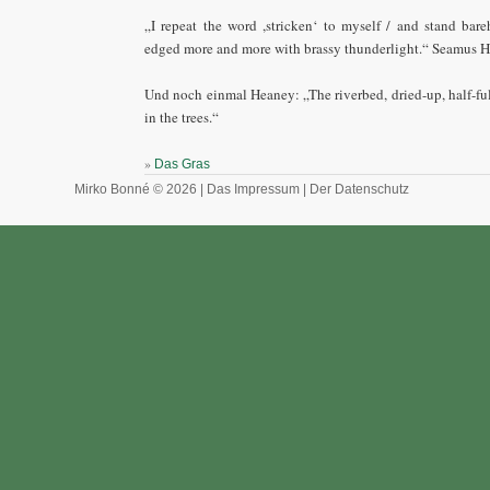
„I repeat the word ,stricken‘ to myself / and stand ba
edged more and more with brassy thunderlight.“ Seamus 
Und noch einmal Heaney: „The riverbed, dried-up, half-full 
in the trees.“
»
Das Gras
Mirko Bonné © 2026 |
Das Impressum
|
Der Datenschutz