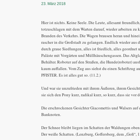
23. März 2018
Hier ist nichts. Keine Seele. Die Leute, allesamt freundlich
totzuschlagen mit dem Warten darauf, wieder arbeiten zu
Branden des Verkehrs. Die Wagen brausen heran und hinein
rascher in die Großstadt zu gelangen. Endlich wieder aus 
durch graue Siedlungen, alles ist friedlich, alles geordnet
Paläste mit Vorgärten und Müllhäuschengassen. Das Altglas 
Behälter. Roboter auf den Straßen, die Hunde(roboter) aus
kaum auffallen. Vom Zug aus siehst du einen Schriftzug
PFISTER. Es ist alles gut so. (11.2.)
Und war sie unzufrieden mit ihrem Äußeren, ihrem Gesicht
sie sich den Pony kurz, radikal kurz, so kurz, dass sie vor 
Die erschrockenen Gesichter Giacomettis und Walsers auf
Banknoten.
Der Schnee bleibt liegen im Schatten der Waldungen obe
Der weiße Schatten. (Lenzburg, Goffersberg, dem „Gofi“, 1