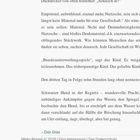
Dachdecker von oben hinterher: „Schleich di!“
Empörend, aufwühlend, einmal mehr, Nietzsche, sein sich 
längst kein Material mehr für eine Gesellschaft.“ Als wäre
es sein sollen: Material. Nicht mal Dummdreistigke
Nietzsche – sind bloßes Denkmaterial, d.h. einzusetzendes
obliegendes Stückwerk. Wie könnten Menschen das sei
finden sie selten, suchen dennoch. Jede Gesellschaft ist Wi
„Bundesunterwerfungsspiele“, sagt das Kind. Es weige
teilzunehmen. Das widerspenstige Kind. Das geliebte Kind
Den dritten Tag in Folge zehn Stunden lang ohne nennens
Schwarzer Hund in der Regnitz – wundervolle Pracht,
unbändiges Ankämpfen gegen das Wasser, den Spiegel,
beobachte den Hund, bis er erschöpft aus dem Wasser ko
dann verschlankt auf die Hälfte die Böschung hinaufschle
am Ufer entlang, äugt, überlegt, aber hat genug.
»
Das Gras
Mirko Bonné © 2026 |
Das Impressum
|
Der Datenschutz