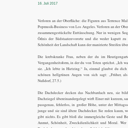
16. Juli 2017
Verloren an der Oberfläche: die Figuren aus Terrence Ma
Popmusik-Business von Los Angeles. Verloren an der Oberfl
zusammengestückelte Enttäuschung. Nur in wenigen Sequ
Ödnis der Südstaatenvororte und die weder kaputt zu
Schönheit der Landschaft kann der manirierte Streifen übe
Die krebskranke Frau, neben der du im Heurigengarte
Vergangenheitsform, in der du von Toten sprichst. „Ich wa
sie. „Ich lebte in Hietzing.“ Ja, einmal glaubst du dich
schönen hellgrünen Augen von sich sagt: „Früher, al
Nußdorf, 27.5.)
Die Dachdecker decken das Nachbardach neu, sie bilden
Dachziegel übereinandergelegt wirft Einer mit kurzem, 
passgenau, fehlerlos, in großer Höhe, unter der Mittag
junge und sie sind ältere Dachdecker. Sie reden kaum, 
gibt nichts. Es gibt bloß die immergleiche Geste und Be
Anmut, Schönheit, Zweckdienlichkeit und Moral. Wer d