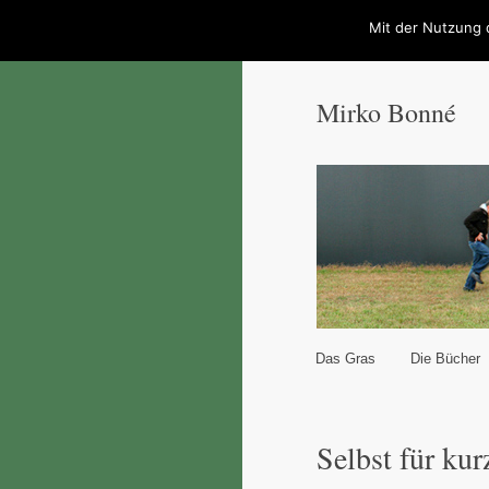
Mit der Nutzung 
Mirko Bonné
Hauptmenü
Das Gras
Die Bücher
Zum Inhalt wechseln
Zum sekundären Inhal
Selbst für kur