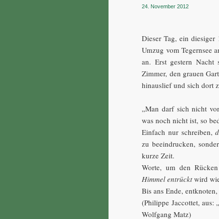
24. November 2012
Dieser Tag, ein diesige
Umzug vom Tegernsee an 
an. Erst gestern Nacht
Zimmer, den grauen Gart
hinauslief und sich dort 
„Man darf sich nicht vor
was noch nicht ist, so be
Einfach nur schreiben,
d
zu beeindrucken, sonder
kurze Zeit.
Worte, um den Rücken 
Himmel entrückt
wird wie
Bis ans Ende, entknoten,
(Philippe Jaccottet, aus:
Wolfgang Matz)