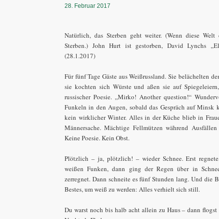
28. Februar 2017
Natürlich, das Sterben geht weiter. (Wenn diese Welt 
Sterben.) John Hurt ist gestorben, David Lynchs „El
(28.1.2017)
Für fünf Tage Gäste aus Weißrussland. Sie belächelten d
sie kochten sich Würste und aßen sie auf Spiegeleiern
russischer Poesie. „Mirko! Another question!“ Wunderv
Funkeln in den Augen, sobald das Gespräch auf Minsk 
kein wirklicher Winter. Alles in der Küche blieb in Frau
Männersache. Mächtige Fellmützen während Ausfällen 
Keine Poesie. Kein Obst.
Plötzlich – ja, plötzlich! – wieder Schnee. Erst regnet
weißen Funken, dann ging der Regen über in Schnee 
zerregnet. Dann schneite es fünf Stunden lang. Und die B
Bestes, um weiß zu werden: Alles verhielt sich still.
Du warst noch bis halb acht allein zu Haus – dann flogs