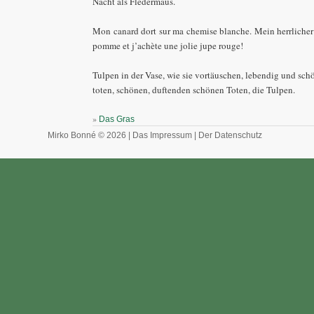
Nacht als Fledermaus.
Mon canard dort sur ma chemise blanche. Mein herrlicher 
pomme et j’achète une jolie jupe rouge!
Tulpen in der Vase, wie sie vortäuschen, lebendig und schön
toten, schönen, duftenden schönen Toten, die Tulpen.
»
Das Gras
Mirko Bonné © 2026 |
Das Impressum
|
Der Datenschutz