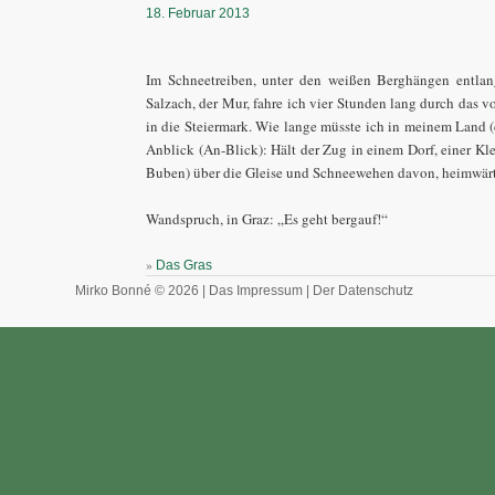
18. Februar 2013
Im Schneetreiben, unter den weißen Berghängen entlan
Salzach, der Mur, fahre ich vier Stunden lang durch das vo
in die Steiermark. Wie lange müsste ich in meinem Land (d
Anblick (An-Blick): Hält der Zug in einem Dorf, einer Kle
Buben) über die Gleise und Schneewehen davon, heimwärts
Wandspruch, in Graz: „Es geht bergauf!“
»
Das Gras
Mirko Bonné © 2026 |
Das Impressum
|
Der Datenschutz