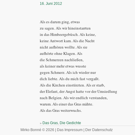
16. Juni 2012
Als es darum ging, etwas
zu sagen. Als wir hineinstarrten
in das Himbeergebüsch. Als keine,
keine Antwort kam. Als die Nacht
nicht aufhören wollte. Als sie
aufhörte ohne Klagen. Als
die Schmerzen nachließen,
als keiner mehr etwas wusste
gegen Schmerz. Als ich wieder nur
dich liebte. Als du mich fast vergaßt.
Als die Kirchen einstürzten. Als er starb,
der Elefant, der Angst hatte vor der Umsiedlung
nach Belgien. Als wir endlich verstanden,
warum. Als einer das Gras mähte.
Als das Gras weiterwuchs.
»
,
Das Gras
Die Gedichte
Mirko Bonné © 2026 |
Das Impressum
|
Der Datenschutz