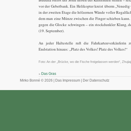
vor der Gebetbank. Ein Helikopter kreist überm „Venedig
in der zweiten Etage die hölzernen Wände voller Regalfäc
dem man eine Münze zwischen die Finger schieben kann. 
gegen die Glocke schwingen – ein stockdunkler Klang, der
(19. September).
An jeder Haltestelle ruft die Fahrkartenverkäuferin 
Endstation hinaus: „Platz des Volkes! Platz des Volkes!“
Foto: An der „Brücke, wo die Fische freigelassen werden“, Zhujiaj
»
Das Gras
Mirko Bonné © 2026 |
Das Impressum
|
Der Datenschutz