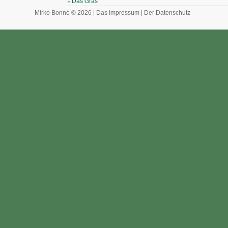
»
Das Gras
Mirko Bonné © 2026 |
Das Impressum
|
Der Datenschutz