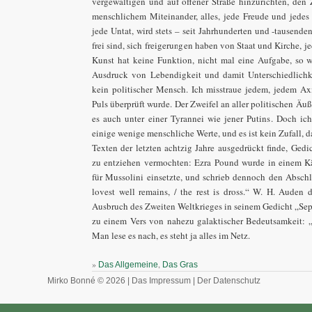
vergewaltigen und auf offener Straße hinzurichten, d
menschlichem Miteinander, alles, jede Freude und jedes
jede Untat, wird stets – seit Jahrhunderten und -tausende
frei sind, sich freigerungen haben von Staat und Kirche, j
Kunst hat keine Funktion, nicht mal eine Aufgabe, so we
Ausdruck von Lebendigkeit und damit Unterschiedlichke
kein politischer Mensch. Ich misstraue jedem, jedem Ax
Puls überprüft wurde. Der Zweifel an aller politischen Äu
es auch unter einer Tyrannei wie jener Putins. Doch ich
einige wenige menschliche Werte, und es ist kein Zufall, da
Texten der letzten achtzig Jahre ausgedrückt finde, Gedi
zu entziehen vermochten: Ezra Pound wurde in einem Käf
für Mussolini einsetzte, und schrieb dennoch den Absc
lovest well remains, / the rest is dross.“ W. H. Auden
Ausbruch des Zweiten Weltkrieges in seinem Gedicht „Sep
zu einem Vers von nahezu galaktischer Bedeutsamkeit: „
Man lese es nach, es steht ja alles im Netz.
»
,
Das Allgemeine
Das Gras
Mirko Bonné © 2026 |
Das Impressum
|
Der Datenschutz