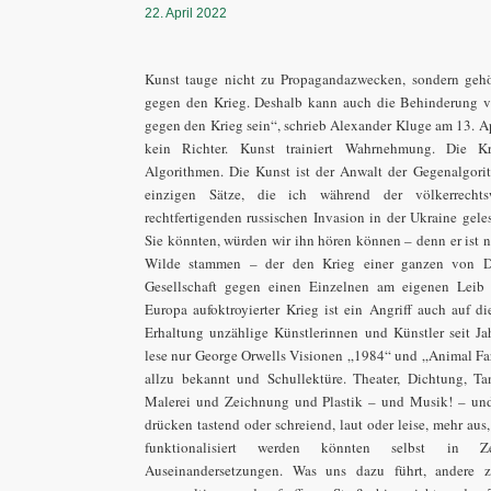
22. April 2022
Kunst tauge nicht zu Propagandazwecken, sondern geh
gegen den Krieg. Deshalb kann auch die Behinderung v
gegen den Krieg sein“, schrieb Alexander Kluge am 13. Ap
kein Richter. Kunst trainiert Wahrnehmung. Die Kr
Algorithmen. Die Kunst ist der Anwalt der Gegenalgorit
einzigen Sätze, die ich während der völkerrecht
rechtfertigenden russischen Invasion in der Ukraine gele
Sie könnten, würden wir ihn hören können – denn er ist n
Wilde stammen – der den Krieg einer ganzen von Dü
Gesellschaft gegen einen Einzelnen am eigenen Leib 
Europa aufoktroyierter Krieg ist ein Angriff auch auf d
Erhaltung unzählige Künstlerinnen und Künstler seit Ja
lese nur George Orwells Visionen „1984“ und „Animal Farm“
allzu bekannt und Schullektüre. Theater, Dichtung, Tan
Malerei und Zeichnung und Plastik – und Musik! – und
drücken tastend oder schreiend, laut oder leise, mehr aus, 
funktionalisiert werden könnten selbst in Ze
Auseinandersetzungen. Was uns dazu führt, andere zu