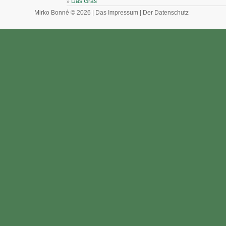
»
Das Gras
Mirko Bonné © 2026 |
Das Impressum
|
Der Datenschutz