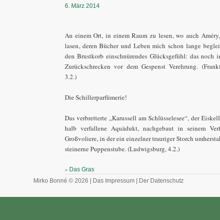
6. März 2014
An einem Ort, in einem Raum zu lesen, wo auch Améry
lasen, deren Bücher und Leben mich schon lange begleit
den Brustkorb einschnürendes Glücksgefühl: das noch 
Zurückschrecken vor dem Gespenst Verehrung. (Frankf
3.2.)
Die Schillerparfümerie!
Das verbretterte „Karussell am Schlüsselesee“, der Eiskel
halb verfallene Aquädukt, nachgebaut in seinem Verfa
Großvoliere, in der ein einzelner trauriger Storch umherstak
steinerne Puppenstube. (Ludwigsburg, 4.2.)
»
Das Gras
Mirko Bonné © 2026 |
Das Impressum
|
Der Datenschutz