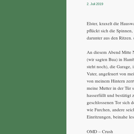
2. Juli 2019
Elster, kraxelt die Haus
pflückt sich die Spinnen
darunter aus den Ritzen.
An diesem Abend Mitte N
(wir sagten Bua) in Hamb
steht noch), die Garage, 
Vater, angefeuert von me
von meinem Hintern zerrt
meine Mutter in der Tür 
hasserfüllt und bestätig
geschlossenen Tor sich d
wie Furchen, andere seich
Einritzungen, beinahe les
OMD – Crush