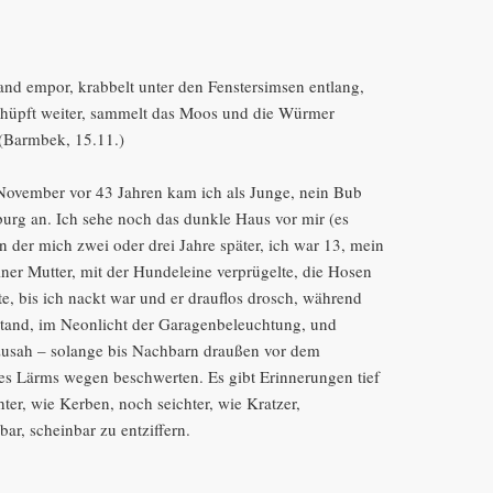
wand empor, krabbelt unter den Fenstersimsen entlang,
, hüpft weiter, sammelt das Moos und die Würmer
 (Barmbek, 15.11.)
ovember vor 43 Jahren kam ich als Junge, nein Bub
urg an. Ich sehe noch das dunkle Haus vor mir (es
in der mich zwei oder drei Jahre später, ich war 13, mein
iner Mutter, mit der Hundeleine verprügelte, die Hosen
e, bis ich nackt war und er drauflos drosch, während
stand, im Neonlicht der Garagenbeleuchtung, und
t zusah – solange bis Nachbarn draußen vor dem
es Lärms wegen beschwerten. Es gibt Erinnerungen tief
ter, wie Kerben, noch seichter, wie Kratzer,
bar, scheinbar zu entziffern.