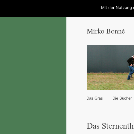
Mit der Nutzung 
Mirko Bonné
Hauptmenü
Das Gras
Die Bücher
Zum Inhalt wechseln
Zum sekundären Inhal
Das Sternenth