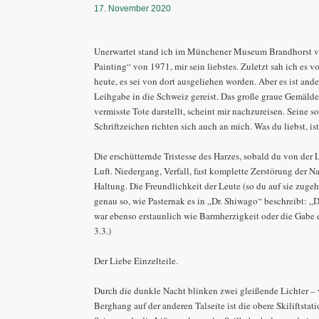
17. November 2020
Unerwartet stand ich im Münchener Museum Brandhorst v
Painting“ von 1971, mir sein liebstes. Zuletzt sah ich es v
heute, es sei von dort ausgeliehen worden. Aber es ist ande
Leihgabe in die Schweiz gereist. Das große graue Gemälde,
vermisste Tote darstellt, scheint mir nachzureisen. Seine s
Schriftzeichen richten sich auch an mich. Was du liebst, ist
Die erschütternde Tristesse des Harzes, sobald du von der 
Luft. Niedergang, Verfall, fast komplette Zerstörung der Na
Haltung. Die Freundlichkeit der Leute (so du auf sie zugehst
genau so, wie Pasternak es in „Dr. Shiwago“ beschreibt: 
war ebenso erstaunlich wie Barmherzigkeit oder die Gabe d
3.3.)
Der Liebe Einzelteile.
Durch die dunkle Nacht blinken zwei gleißende Lichter – 
Berghang auf der anderen Talseite ist die obere Skiliftsta