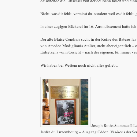
Saisonende die Liftsessel von der Seilbahn holen und ein
Nicht, was dir fehlt, vermisst du, sondern weil es dir fehlt,
In einer zugigen Bäckerei im 16. Arrondissement hatte ich
Der alte Blaise Cendrars sucht in der Ruine des Bateau-la
von Amedeo Modiglianis Atelier, sucht aber eigentlich – e
Entsetzens vorm Gesicht – nach der eigenen, für immer ve
Wir haben bei Weitem noch nicht alles geliebt.
Joseph Roths Stammcafé Le 
Jardin du Luxembourg – Ausgang Odéon. Vis-à-vis der Sena