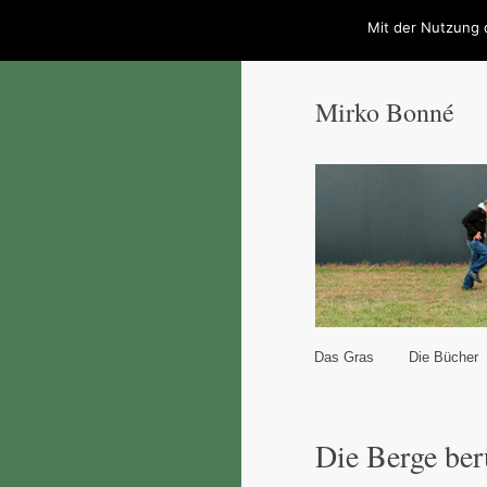
Mit der Nutzung 
Mirko Bonné
Hauptmenü
Das Gras
Die Bücher
Zum Inhalt wechseln
Zum sekundären Inhal
Die Berge ber