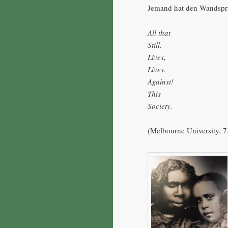
Jemand hat den Wandspru
All that
Still.
Lives,
Lives.
Against!
This
Society.
(Melbourne University, 7