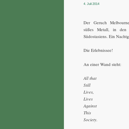
4. Juli 2014
Der Geruch Melbournes
süßes Metall, in den
Südostasiens. Ein Nachtg
Die Erlebnissee!
An einer Wand steht:
All that
Still
Lives,
Lives
Against
This
Society.