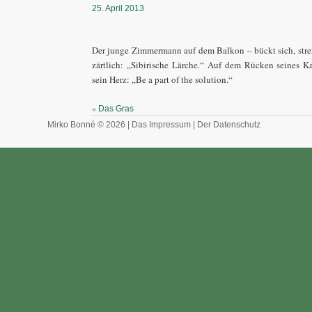
25. April 2013
Der junge Zimmermann auf dem Balkon – bückt sich, stre
zärtlich: „Sibirische Lärche.“ Auf dem Rücken seines Ka
sein Herz: „Be a part of the solution.“
»
Das Gras
Mirko Bonné © 2026 |
Das Impressum
|
Der Datenschutz