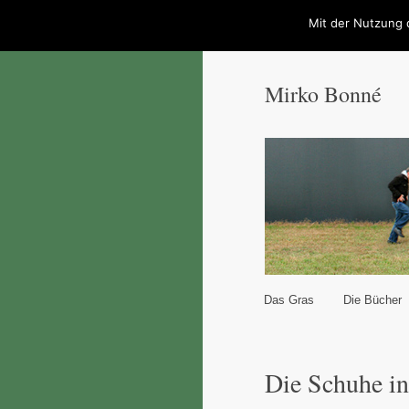
Mit der Nutzung 
Mirko Bonné
Hauptmenü
Das Gras
Die Bücher
Zum Inhalt wechseln
Zum sekundären Inhal
Die Schuhe i