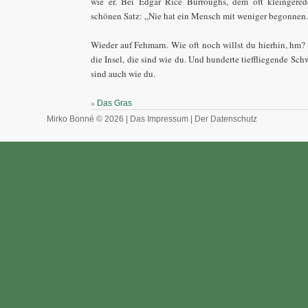
wie er. Bei Edgar Rice Burroughs, dem oft kleingerede
schönen Satz: „Nie hat ein Mensch mit weniger begonnen.
Wieder auf Fehmarn. Wie oft noch willst du hierhin, hm?
die Insel, die sind wie du. Und hunderte tieffliegende Sc
sind auch wie du.
»
Das Gras
Mirko Bonné © 2026 |
Das Impressum
|
Der Datenschutz