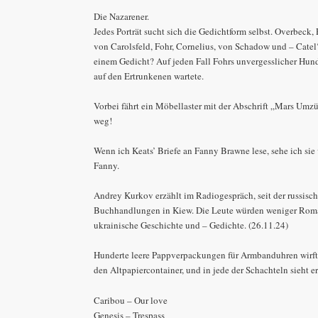
Die Nazarener.
Jedes Porträt sucht sich die Gedichtform selbst. Overbeck,
von Carolsfeld, Fohr, Cornelius, von Schadow und – Catel
einem Gedicht? Auf jeden Fall Fohrs unvergesslicher Hund
auf den Ertrunkenen wartete.
Vorbei fährt ein Möbellaster mit der Abschrift „Mars Umz
weg!
Wenn ich Keats’ Briefe an Fanny Brawne lese, sehe ich sie v
Fanny.
Andrey Kurkov erzählt im Radiogespräch, seit der russisc
Buchhandlungen in Kiew. Die Leute würden weniger Roman
ukrainische Geschichte und – Gedichte. (26.11.24)
Hunderte leere Pappverpackungen für Armbanduhren wirft
den Altpapiercontainer, und in jede der Schachteln sieht e
Caribou – Our love
Genesis – Trespass