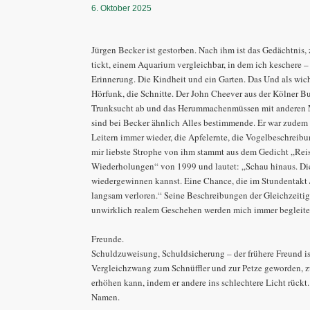
6. Oktober 2025
Jürgen Becker ist gestorben. Nach ihm ist das Gedächtnis,
tickt, einem Aquarium vergleichbar, in dem ich keschere –
Erinnerung. Die Kindheit und ein Garten. Das Und als wic
Hörfunk, die Schnitte. Der John Cheever aus der Kölner B
Trunksucht ab und das Herummachenmüssen mit anderen 
sind bei Becker ähnlich Alles bestimmende. Er war zudem 
Leitern immer wieder, die Apfelernte, die Vogelbeschreib
mir liebste Strophe von ihm stammt aus dem Gedicht „Reis
Wiederholungen“ von 1999 und lautet: „Schau hinaus. Die
wiedergewinnen kannst. Eine Chance, die im Stundentakt 
langsam verloren.“ Seine Beschreibungen der Gleichzeiti
unwirklich realem Geschehen werden mich immer begleite
Freunde.
Schuldzuweisung, Schuldsicherung – der frühere Freund i
Vergleichzwang zum Schnüffler und zur Petze geworden, zu
erhöhen kann, indem er andere ins schlechtere Licht rückt.
Namen.