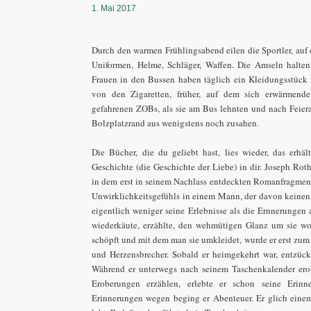
1. Mai 2017
Durch den warmen Frühlingsabend eilen die Sportler, auf 
Uniformen, Helme, Schläger, Waffen. Die Amseln halte
Frauen in den Bussen haben täglich ein Kleidungsstück 
von den Zigaretten, früher, auf dem sich erwärmende
gefahrenen ZOBs, als sie am Bus lehnten und nach Feier
Bolzplatzrand aus wenigstens noch zusahen.
Die Bücher, die du geliebt hast, lies wieder, das erhäl
Geschichte (die Geschichte der Liebe) in dir. Joseph Ro
in dem erst in seinem Nachlass entdeckten Romanfragment 
Unwirklichkeitsgefühls in einem Mann, der davon keinen
eigentlich weniger seine Erlebnisse als die Ernnerungen 
wiederkäute, erzählte, den wehmütigen Glanz um sie w
schöpft und mit dem man sie umkleidet, wurde er erst zum
und Herzensbrecher. Sobald er heimgekehrt war, entzück
Während er unterwegs nach seinem Taschenkalender erob
Eroberungen erzählen, erlebte er schon seine Erinn
Erinnerungen wegen beging er Abenteuer. Er glich eine