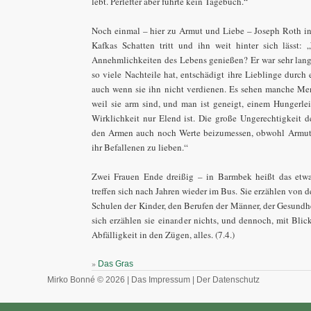
lebt. Perlefter aber führte kein Tagebuch.“
Noch einmal – hier zu Armut und Liebe – Joseph Roth in 
Kafkas Schatten tritt und ihn weit hinter sich lässt: 
Annehmlichkeiten des Lebens genießen? Er war sehr lang
so viele Nachteile hat, entschädigt ihre Lieblinge durch 
auch wenn sie ihn nicht verdienen. Es sehen manche Me
weil sie arm sind, und man ist geneigt, einem Hungerlei
Wirklichkeit nur Elend ist. Die große Ungerechtigkeit d
den Armen auch noch Werte beizumessen, obwohl Armut 
ihr Befallenen zu lieben.“
Zwei Frauen Ende dreißig – in Barmbek heißt das etwa
treffen sich nach Jahren wieder im Bus. Sie erzählen von
Schulen der Kinder, den Berufen der Männer, der Gesundh
sich erzählen sie einander nichts, und dennoch, mit Bli
Abfälligkeit in den Zügen, alles. (7.4.)
»
Das Gras
Mirko Bonné © 2026 |
Das Impressum
|
Der Datenschutz