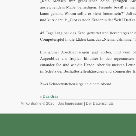
„Kein Mensch war glücklicher. Seine geringen An
ausreichendem Maße befriedigen. Freunde besaß er mehr
kaum gehabt. Warum sollte er nicht fromm sein?“ Julius
und kurz darauf: „Gibt es noch Kinder in der Welt? Darf es
45 Tage lang hat das Kind gewartet und heruntergezählt
Computerspiel in die Läden kam, das „Niemandshimmel“ h
Ein grüner Abschleppwagen jagt vorbei, und vom obe
Augenblick ein Tropfen hinunter in den regennassen
einander. Sie sind wie die Hände. Aber die meisten Leut
im Schutz der Bushaltestellenhäuschen und können die Tris
Zwei Schneewittchensärge an einem Abend.
»
Das Gras
Mirko Bonné © 2026 |
Das Impressum
|
Der Datenschutz