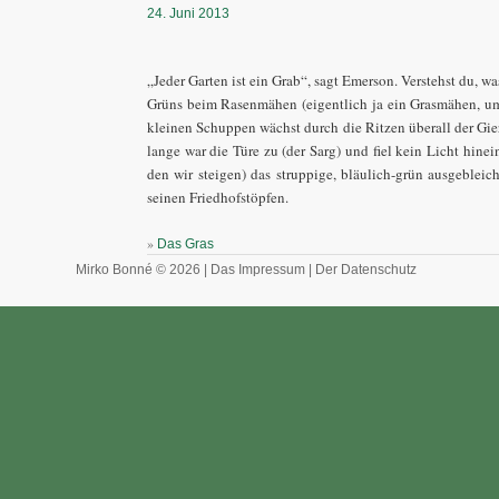
24. Juni 2013
„Jeder Garten ist ein Grab“, sagt Emerson. Verstehst du, wa
Grüns beim Rasenmähen (eigentlich ja ein Grasmähen, u
kleinen Schuppen wächst durch die Ritzen überall der Giers
lange war die Türe zu (der Sarg) und fiel kein Licht hine
den wir steigen) das struppige, bläulich-grün ausgebleic
seinen Friedhofstöpfen.
»
Das Gras
Mirko Bonné © 2026 |
Das Impressum
|
Der Datenschutz