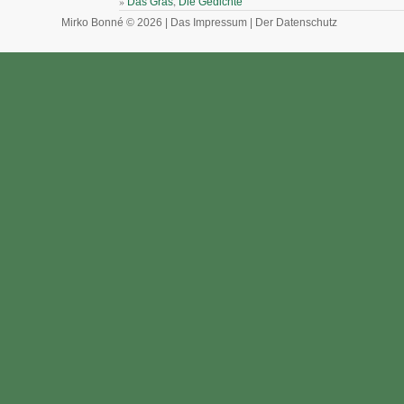
»
,
Das Gras
Die Gedichte
Mirko Bonné © 2026 |
Das Impressum
|
Der Datenschutz