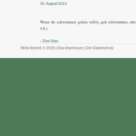
15. August 2013
Wenn du schwimmen gehen willst, geh schwimmen, aber 
4.8.).
»
Das Gras
Mirko Bonné © 2026 |
Das Impressum
|
Der Datenschutz