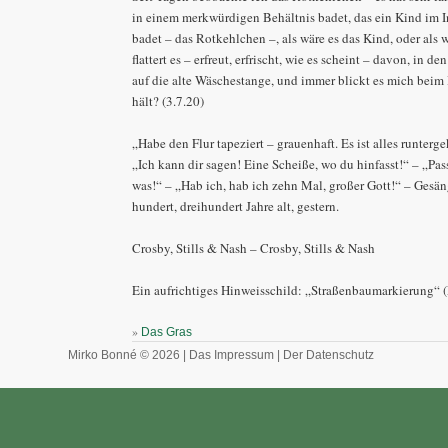
in einem merkwürdigen Behältnis badet, das ein Kind im 
badet – das Rotkehlchen –, als wäre es das Kind, oder als
flattert es – erfreut, erfrischt, wie es scheint – davon, in 
auf die alte Wäschestange, und immer blickt es mich beim
hält? (3.7.20)
„Habe den Flur tapeziert – grauenhaft. Es ist alles runter
„Ich kann dir sagen! Eine Scheiße, wo du hinfasst!“ – „Pass
was!“ – „Hab ich, hab ich zehn Mal, großer Gott!“ – Gesä
hundert, dreihundert Jahre alt, gestern.
Crosby, Stills & Nash – Crosby, Stills & Nash
Ein aufrichtiges Hinweisschild: „Straßenbaumarkierung“ (L
»
Das Gras
Mirko Bonné © 2026 |
Das Impressum
|
Der Datenschutz