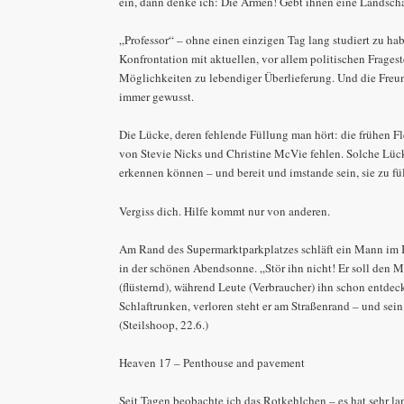
ein, dann denke ich: Die Armen! Gebt ihnen eine Landscha
„Professor“ – ohne einen einzigen Tag lang studiert zu ha
Konfrontation mit aktuellen, vor allem politischen Frages
Möglichkeiten zu lebendiger Überlieferung. Und die Freund
immer gewusst.
Die Lücke, deren fehlende Füllung man hört: die frühen 
von Stevie Nicks und Christine McVie fehlen. Solche Lü
erkennen können – und bereit und imstande sein, sie zu fü
Vergiss dich. Hilfe kommt nur von anderen.
Am Rand des Supermarktparkplatzes schläft ein Mann im
in der schönen Abendsonne. „Stör ihn nicht! Er soll den 
(flüsternd), während Leute (Verbraucher) ihn schon entdeck
Schlaftrunken, verloren steht er am Straßenrand – und se
(Steilshoop, 22.6.)
Heaven 17 – Penthouse and pavement
Seit Tagen beobachte ich das Rotkehlchen – es hat sehr la