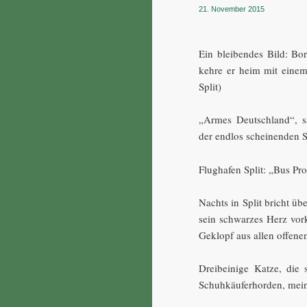
21. November 2015
Ein bleibendes Bild: Bo
kehre er heim mit einem
Split)
„Armes Deutschland“, s
der endlos scheinenden S
Flughafen Split: „Bus Pr
Nachts in Split bricht üb
sein schwarzes Herz vo
Geklopf aus allen offene
Dreibeinige Katze, die
Schuhkäuferhorden, mein