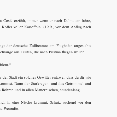
ra Ćosić erzählt, immer wenn er nach Dalmatien fahre,
 Koffer voller Kartoffeln. (19.9., vor dem Abflug nach
agt der deutsche Zollbeamte am Flughafen angesichts
chlange aus Leuten, die nach Priština fliegen wollen.
oblem.“
er der Stadt ein solches Gewitter entzwei, dass du dir wie
rkommst. Dann der Starkregen, und das Getrommel und
n Rohren und in allen Mauernischen, stundenlang.
 sich in eine Nische krümmt, Schutz suchend vor den
e Freundin.