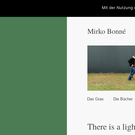
Mit der Nutzung 
Mirko Bonné
Hauptmenü
Das Gras
Die Bücher
Zum Inhalt wechseln
Zum sekundären Inhal
There is a lig