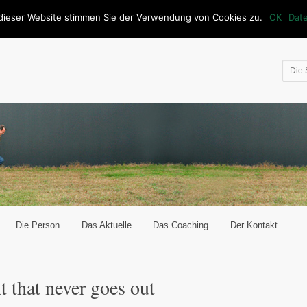
dieser Website stimmen Sie der Verwendung von Cookies zu.
OK
Dat
Die Person
Das Aktuelle
Das Coaching
Der Kontakt
t wechseln
ht that never goes out