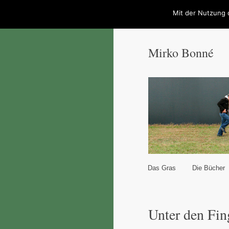
Mit der Nutzung 
Mirko Bonné
Hauptmenü
Das Gras
Die Bücher
Zum Inhalt wechseln
Zum sekundären Inhal
Unter den Fin