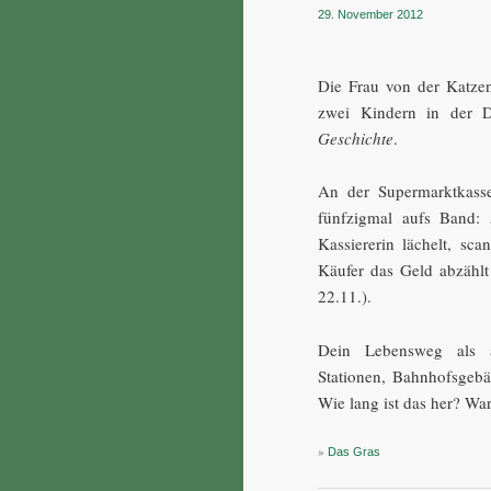
29. November 2012
Die Frau von der Katzen-
zwei Kindern in der 
Geschichte
.
An der Supermarktkasse
fünfzigmal aufs Band:
Kassiererin lächelt, sc
Käufer das Geld abzählt
22.11.).
Dein Lebensweg als a
Stationen, Bahnhofsgeb
Wie lang ist das her? Wa
»
Das Gras