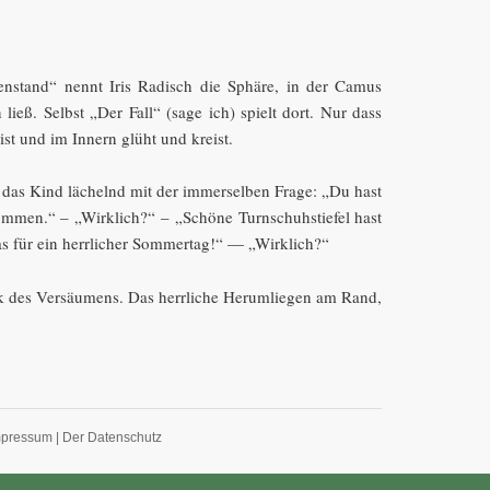
nstand“ nennt Iris Radisch die Sphäre, in der Camus
 ließ. Selbst „Der Fall“ (sage ich) spielt dort. Nur dass
st und im Innern glüht und kreist.
 das Kind lächelnd mit der immerselben Frage: „Du hast
ommen.“ – „Wirklich?“ – „Schöne Turnschuhstiefel hast
s für ein herrlicher Sommertag!“ — „Wirklich?“
k des Versäumens. Das herrliche Herumliegen am Rand,
mpressum
|
Der Datenschutz