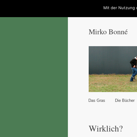
Mit der Nutzung 
Mirko Bonné
Hauptmenü
Das Gras
Die Bücher
Zum Inhalt wechseln
Zum sekundären Inhal
Wirklich?