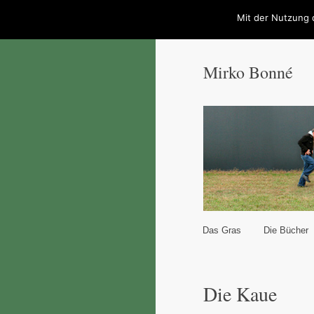
Mit der Nutzung 
Mirko Bonné
Hauptmenü
Das Gras
Die Bücher
Zum Inhalt wechseln
Zum sekundären Inhal
Die Kaue