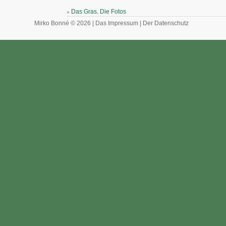
»
,
Das Gras
Die Fotos
Mirko Bonné © 2026 |
Das Impressum
|
Der Datenschutz