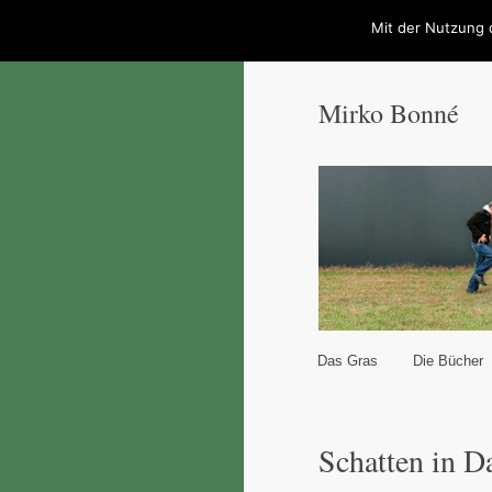
Mit der Nutzung 
Mirko Bonné
Hauptmenü
Das Gras
Die Bücher
Zum Inhalt wechseln
Zum sekundären Inhal
Schatten in D