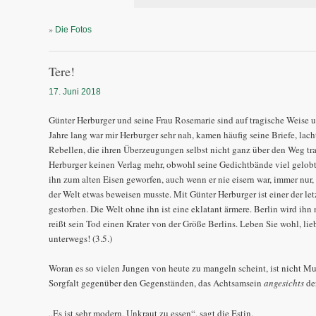
»
Die Fotos
Tere!
17. Juni 2018
Günter Herburger und seine Frau Rosemarie sind auf tragische Weise 
Jahre lang war mir Herburger sehr nah, kamen häufig seine Briefe, lac
Rebellen, die ihren Überzeugungen selbst nicht ganz über den Weg tr
Herburger keinen Verlag mehr, obwohl seine Gedichtbände viel gelo
ihn zum alten Eisen geworfen, auch wenn er nie eisern war, immer nur
der Welt etwas beweisen musste. Mit Günter Herburger ist einer der let
gestorben. Die Welt ohne ihn ist eine eklatant ärmere. Berlin wird ihn
reißt sein Tod einen Krater von der Größe Berlins. Leben Sie wohl, lie
unterwegs! (3.5.)
Woran es so vielen Jungen von heute zu mangeln scheint, ist nicht Mut,
Sorgfalt gegenüber den Gegenständen, das Achtsamsein
angesichts
de
„Es ist sehr modern, Unkraut zu essen“, sagt die Estin.