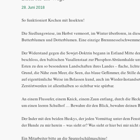
28. Juni 2018
So funktioniert Kochen mit Insekten!
Die Siedlungswiese, im Herbst vermoort, im Winter überfroren, in dies
Butterblumen und Dotterblumen. Eine einzige Brennnesselschwemme. 
Der Widerstand gegen die Sowjet-Doktrin begann in Estland Mitte der 
beschloss, den baltischen Vasallenstaat zur Phosphor-Abräumhalde um
Esten zu den so besonderen Landschaften ihres Landes – flache, licht
Grund, die Nähe zum Meer, die Seen, das blaue Geflimmer, die Stille der
auf eigentümliche Weise im Belassen kund, auch im Wieder-Instandse
Zerstörtwerden ist allenthalben so sichtbar wie spürbar.
An einem Flussufer, einem Knick, einem Zaun entlang, durch die Hec
um einen leeren Schulhof … Bewahre dir den Blick, bewahre deinen B
Der Inder mit den beiden Huskys, der jeden Vormittag unter dem Fenst
der Hunde zu mir herein – was sieht er? Was sieht er hier bei mir nich
Ein Mitarbeiter bitte an die Spargelschälmaschine!