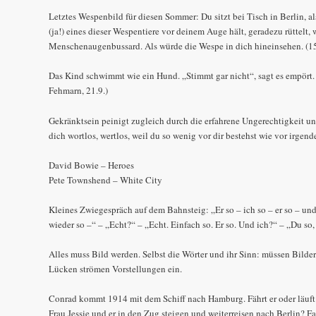
Letztes Wespenbild für diesen Sommer: Du sitzt bei Tisch in Berlin, a
(ja!) eines dieser Wespentiere vor deinem Auge hält, geradezu rüttelt, 
Menschenaugenbussard. Als würde die Wespe in dich hineinsehen. (15
Das Kind schwimmt wie ein Hund. „Stimmt gar nicht“, sagt es empört. 
Fehmarn, 21.9.)
Gekränktsein peinigt zugleich durch die erfahrene Ungerechtigkeit un
dich wortlos, wertlos, weil du so wenig vor dir bestehst wie vor irgen
David Bowie – Heroes
Pete Townshend – White City
Kleines Zwiegespräch auf dem Bahnsteig: „Er so – ich so – er so – und 
wieder so –“ – „Echt?“ – „Echt. Einfach so. Er so. Und ich?“ – „Du so,
Alles muss Bild werden. Selbst die Wörter und ihr Sinn: müssen Bilde
Lücken strömen Vorstellungen ein.
Conrad kommt 1914 mit dem Schiff nach Hamburg. Fährt er oder läuft e
Frau Jessie und er in den Zug steigen und weiterreisen nach Berlin? F