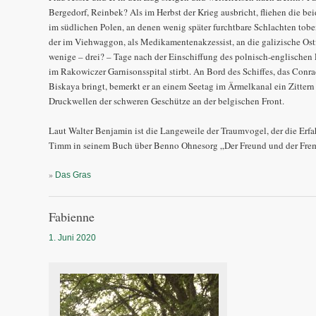
Bergedorf, Reinbek? Als im Herbst der Krieg ausbricht, fliehen die be
im südlichen Polen, an denen wenig später furchtbare Schlachten tobe
der im Viehwaggon, als Medikamentenakzessist, an die galizische Ostf
wenige – drei? – Tage nach der Einschiffung des polnisch-englischen E
im Rakowiczer Garnisonsspital stirbt. An Bord des Schiffes, das Conr
Biskaya bringt, bemerkt er an einem Seetag im Ärmelkanal ein Zitte
Druckwellen der schweren Geschütze an der belgischen Front.
Laut Walter Benjamin ist die Langeweile der Traumvogel, der die Erfah
Timm in seinem Buch über Benno Ohnesorg „Der Freund und der Fre
»
Das Gras
Fabienne
1. Juni 2020