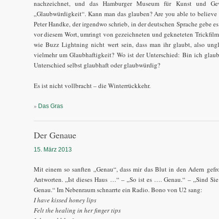
nachzeichnet, und das Hamburger Museum für Kunst und Gewe
„Glaubwürdigkeit“. Kann man das glauben? Are you able to believe th
Peter Handke, der irgendwo schrieb, in der deutschen Sprache gebe e
vor diesem Wort, umringt von gezeichneten und gekneteten Trickfilmf
wie Buzz Lightning nicht wert sein, dass man ihr glaubt, also ung
vielmehr um Glaubhaftigkeit? Wo ist der Unterschied: Bin ich glaub
Unterschied selbst glaubhaft oder glaubwürdig?
Es ist nicht vollbracht – die Winterrückkehr.
»
Das Gras
Der Genaue
15. März 2013
Mit einem so sanften „Genau“, dass mir das Blut in den Adern gefror
Antworten. „Ist dieses Haus …“ – „So ist es …. Genau.“ – „Sind Sie
Genau.“ Im Nebenraum schnarrte ein Radio. Bono von U2 sang:
I have kissed honey lips
Felt the healing in her finger tips