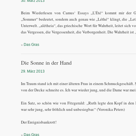
30. März 2013
Beim Wiederlesen von Camus‘ Essays „L’Été“ kommt mir der Ge
„Sommer“ bedeutet, sondern auch genau wie „Léthé“ klingt, die „Leth
Unterwelt. „alétheia“, das griechische Wort für Wahrheit, leitet sich v
das Vergessen, die Vergessenheit, die Verborgenheit. Die Wahrheit ist
»
Das Gras
Die Sonne in der Hand
29. März 2013
Im Traum stand ich mit einer älteren Frau in einem Schmuckgeschäft. S
von der Decke schneite es. Ich war wieder jung, und die Dame war mein
Ein Satz, so schön wie von Fitzgerald: „Ruth legte den Kopf in den 
war sehr jung, sehr fröhlich und unbesiegbar.“ (Veronika Peters)
Der Ereignisbankrott!
»
Das Gras