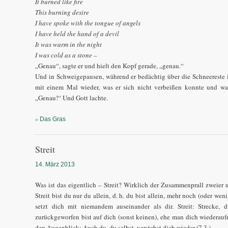
It burned like fire
This burning desire
I have spoke with the tongue of angels
I have held the hand of a devil
It was warm in the night
I was cold as a stone
–
„Genau“, sagte er und hielt den Kopf gerade, „genau.“
Und in Schweigepausen, während er bedächtig über die Schneereste i
mit einem Mal wieder, was er sich nicht verbeißen konnte und was
„Genau!“ Und Gott lachte.
»
Das Gras
Streit
14. März 2013
Was ist das eigentlich – Streit? Wirklich der Zusammenprall zweier 
Streit bist du nur du allein, d. h. du bist allein, mehr noch (oder wen
setzt dich mit niemandem auseinander als dir. Streit: Strecke, 
zurückgeworfen bist auf dich (sonst keinen), ehe man dich wiederauf
den Augenblick: Auch du, du selbst, verstehst dich wieder (7.3.).