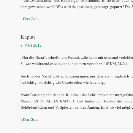
– die „Waschküche“ des Hamburger Volksmunds. Ist sie nicht auch wi
dem gewaschen wird? Was wird da gesäubert, gereinigt, geputzt? Die St
»
Das Gras
Kaputt
7. März 2013
„Nur die Natur“, schreibt ein Freund, „die kann mir niemand verleide
S.: wie wohltuend es sein kann, nichts zu verstehen.“ (RKM, 28.2.)
Auch in der Nacht gibt es Spaziergänger, nur dass sie – sagte ich 
bedächtig, vorsichtig wie Untote oder: wie lebendig.
Vorm Fenster stand der alte Rundbau der Schilleroper, einsturzgefähr
Mauer: ES IST ALLES KAPUTT. Und hinter dem Fenster die beiden
Behördentücken und Vollpfosten auf den Ämtern. Es ist so viel möglich. 
»
Das Gras