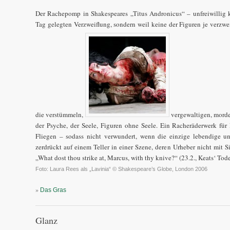
Der Rachepomp in Shakespeares „Titus Andronicus“ – unfreiwillig 
Tag gelegten Verzweiflung, sondern weil keine der Figuren je verzwe
die verstümmeln,
vergewaltigen, mord
der Psyche, der Seele, Figuren ohne Seele. Ein Racheräderwerk für
Fliegen – sodass nicht verwundert, wenn die einzige lebendige und
zerdrückt auf einem Teller in einer Szene, deren Urheber nicht mit 
„What dost thou strike at, Marcus, with thy knive?“ (23.2., Keats‘ Tod
Foto: Laura Rees als „Lavinia“ © Shakespeare’s Globe, London 2006
»
Das Gras
Glanz