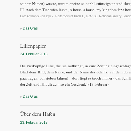
seinem Namen) wusste, warum er eine seiner blutrünstigsten und skru
III., nach dem Tier rufen lässt: „A horse, a horse! my kingdom for a hor
Bild: Anthonis van Dyck, Reiterporträt Karls I., 1637-38, National Gallery Lond
»
Das Gras
Lilienpapier
24. Februar 2013
Die vierköpfige Lilie, die sie mitbringt, in eine Zeitung eingeschl
Blatt dein Bild, dein Name, und der Name des Schiffs, auf dem du 
paar Tagen, vor sieben Jahren) – dort liegt es (noch immer): das Schiff
der Zeit und fällt dir zu – so ein Geschenk! (13. Februar)
»
Das Gras
Über dem Hafen
23. Februar 2013