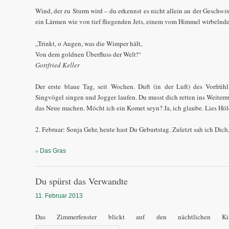
Wind, der zu Sturm wird – du erkennst es nicht allein an der Gesch
wi
ein Lärmen wie von tief fliegenden Jets, einem vom Himmel wirbeln
„Trinkt, o Augen, was die Wimper hält,
Von dem goldnen Überfluss der Welt!“
Gottfried Keller
Der erste blaue Tag, seit Wochen. Duft (in der Luft) des Vorfrühl
Singvögel singen und Jogger laufen. Du musst dich retten ins Weiter
das Neue machen. Möcht ich ein Komet seyn? Ja, ich glaube. Lies Hölder
2. Februar: Sonja Gehr, heute hast Du Geburtstag. Zuletzt sah ich Dic
»
Das Gras
Du spürst das Verwandte
11. Februar 2013
Das Zimmerfenster blickt auf den nächtlichen Kirc