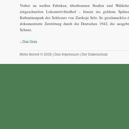
Vorbei an weißen Fabriken, überfrorenen Straßen und Wäldche
eingeschneiten Lokomotivfriedhof – hinein ins goldene Spätn
Katharinenpark des Schlosses von Zarskoje Selo. So geschmacklos d
dokumentierte Zerstörung durch die Deutschen 1942, die ausgebra
Schnee.
»
Das Gras
Mirko Bonné © 2026 |
Das Impressum
|
Der Datenschutz