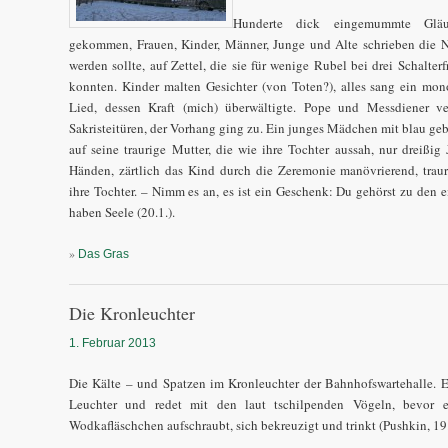
Hunderte dick eingemummte Gläu
gekommen, Frauen, Kinder, Männer, Junge und Alte schrieben die Na
werden sollte, auf Zettel, die sie für wenige Rubel bei drei Schalte
konnten. Kinder malten Gesichter (von Toten?), alles sang ein mo
Lied, dessen Kraft (mich) überwältigte. Pope und Messdiener v
Sakristeitüren, der Vorhang ging zu. Ein junges Mädchen mit blau ge
auf seine traurige Mutter, die wie ihre Tochter aussah, nur dreißig
Händen, zärtlich das Kind durch die Zeremonie manövrierend, trau
ihre Tochter. – Nimm es an, es ist ein Geschenk: Du gehörst zu den ei
haben Seele (20.1.).
»
Das Gras
Die Kronleuchter
1. Februar 2013
Die Kälte – und Spatzen im Kronleuchter der Bahnhofswartehalle. E
Leuchter und redet mit den laut tschilpenden Vögeln, bevor e
Wodkafläschchen aufschraubt, sich bekreuzigt und trinkt (Pushkin, 19.