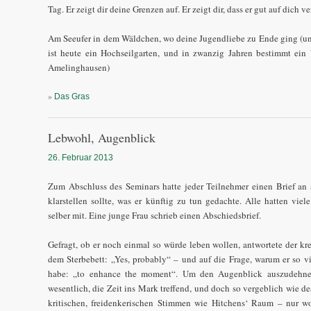
Tag. Er zeigt dir deine Grenzen auf. Er zeigt dir, dass er gut auf dich v
Am Seeufer in dem Wäldchen, wo deine Jugendliebe zu Ende ging (und
ist heute ein Hochseilgarten, und in zwanzig Jahren bestimmt ein 
Amelinghausen)
»
Das Gras
Lebwohl, Augenblick
26. Februar 2013
Zum Abschluss des Seminars hatte jeder Teilnehmer einen Brief an s
klarstellen sollte, was er künftig zu tun gedachte. Alle hatten viele
selber mit. Eine junge Frau schrieb einen Abschiedsbrief.
Gefragt, ob er noch einmal so würde leben wollen, antwortete der kr
dem Sterbebett: „Yes, probably“ – und auf die Frage, warum er so vi
habe: „to enhance the moment“. Um den Augenblick auszudehne
wesentlich, die Zeit ins Mark treffend, und doch so vergeblich wie des
kritischen, freidenkerischen Stimmen wie Hitchens‘ Raum – nur wo