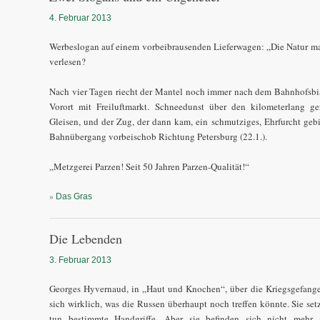
4. Februar 2013
Werbeslogan auf einem vorbeibrausenden Lieferwagen: „Die Natur ma
verlesen?
Nach vier Tagen riecht der Mantel noch immer nach dem Bahnhofsbis
Vorort mit Freiluftmarkt. Schneedunst über den kilometerlang g
Gleisen, und der Zug, der dann kam, ein schmutziges, Ehrfurcht geb
Bahnübergang vorbeischob Richtung Petersburg (22.1.).
„Metzgerei Parzen! Seit 50 Jahren Parzen-Qualität!“
»
Das Gras
Die Lebenden
3. Februar 2013
Georges Hyvernaud, in „Haut und Knochen“, über die Kriegsgefangen
sich wirklich, was die Russen überhaupt noch treffen könnte. Sie se
tun bestimmte Handgriffe. Aber sie befinden sich nicht mehr 