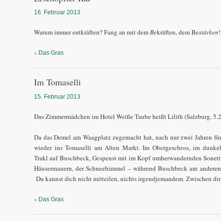
16. Februar 2013
Warum immer entkräften? Fang an mit dem
Be
kräften, dem Be
stärken
!
»
Das Gras
Im Tomaselli
15. Februar 2013
Das Zimmermädchen im Hotel Weiße Taube heißt Lilith (Salzburg, 5.2.
Da das Demel am Waagplatz zugemacht hat, nach nur zwei Jahren für u
wieder ins Tomaselli am Alten Markt. Im Obergeschoss, im dunkel
Trakl auf Buschbeck, Gespenst mit im Kopf umherwandernden Sonettr
Häusermauern, der Schneehimmel – während Buschbeck am anderen S
Du kannst dich nicht mitteilen, nichts irgendjemandem. Zwischen dir 
»
Das Gras