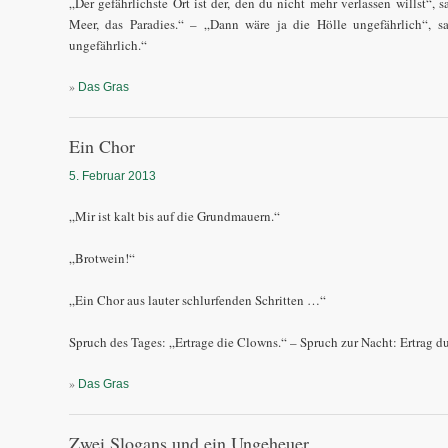
„Der gefährlichste Ort ist der, den du nicht mehr verlassen willst“, 
Meer, das Paradies.“ – „Dann wäre ja die Hölle ungefährlich“, sag
ungefährlich.“
»
Das Gras
Ein Chor
5. Februar 2013
„Mir ist kalt bis auf die Grundmauern.“
„Brotwein!“
„Ein Chor aus lauter schlurfenden Schritten …“
Spruch des Tages: „Ertrage die Clowns.“ – Spruch zur Nacht: Ertrag du
»
Das Gras
Zwei Slogans und ein Ungeheuer