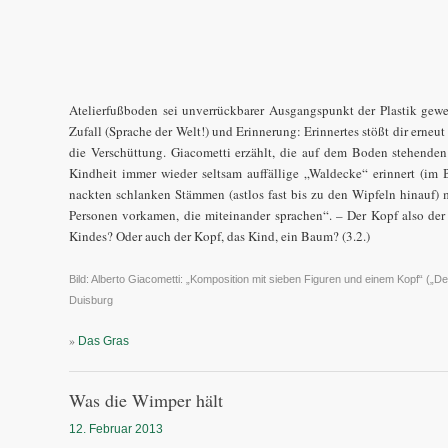
Atelierfußboden sei unverrückbarer Ausgangspunkt der Plastik gew
Zufall (Sprache der Welt!) und Erinnerung: Erinnertes stößt dir erneut 
die Verschüttung. Giacometti erzählt, die auf dem Boden stehenden
Kindheit immer wieder seltsam auffällige „Waldecke“ erinnert (im 
nackten schlanken Stämmen (astlos fast bis zu den Wipfeln hinauf) mi
Personen vorkamen, die miteinander sprachen“. – Der Kopf also der
Kindes? Oder auch der Kopf, das Kind, ein Baum? (3.2.)
Bild: Alberto Giacometti: „Komposition mit sieben Figuren und einem Kopf“ (
Duisburg
»
Das Gras
Was die Wimper hält
12. Februar 2013