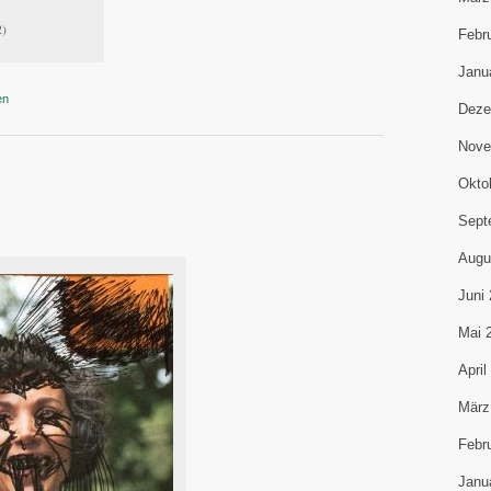
2)
Febr
Janu
en
Deze
Nove
Okto
Sept
Augu
Juni
Mai 
April
März
Febr
Janu