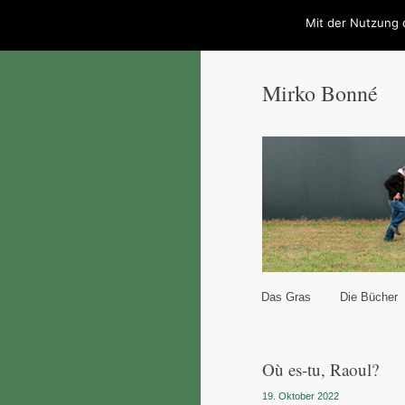
Mit der Nutzung 
Mirko Bonné
Hauptmenü
Das Gras
Die Bücher
Zum Inhalt wechseln
Zum sekundären Inhal
Où es-tu, Raoul?
19. Oktober 2022