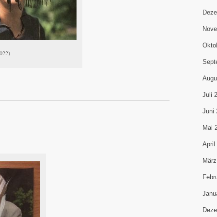
Deze
Nove
Okto
2022)
Sept
Augu
Juli 
Juni
Mai 
April
März
Febr
Janu
Deze