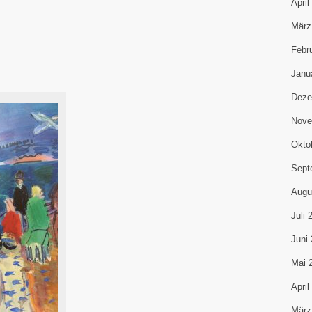
April
März
Febr
Janu
Deze
Nove
Okto
Sept
Augu
Juli 
Juni
Mai 
April
März