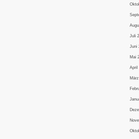
Okto
Sept
Augu
Juli 
Juni
Mai 
April
März
Febr
Janu
Deze
Nove
Okto