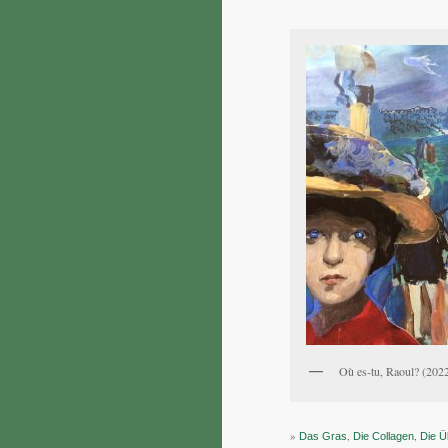
Où es-tu, Raoul? (202
»
,
,
Das Gras
Die Collagen
Die 