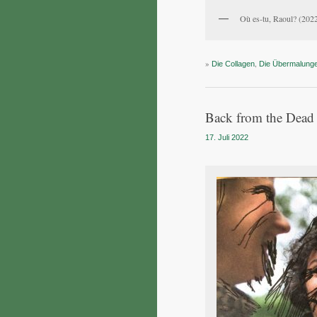
Où es-tu, Raoul? (202
»
,
Die Collagen
Die Übermalung
Back from the Dead
17. Juli 2022